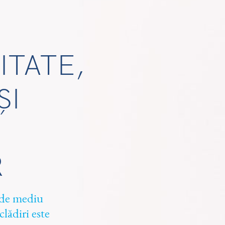
ITATE,
ȘI
R
 de mediu
clădiri este