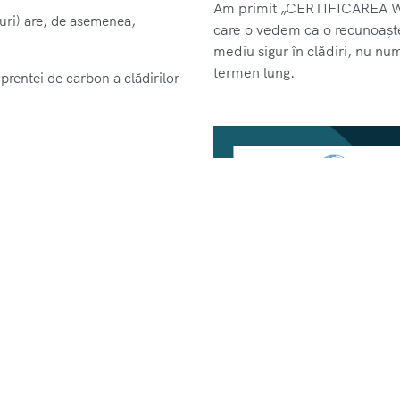
Am primit „CERTIFICAREA W
ouri) are, de asemenea,
care o vedem ca o recunoaște
mediu sigur în clădiri, nu nu
termen lung.
rentei de carbon a clădirilor