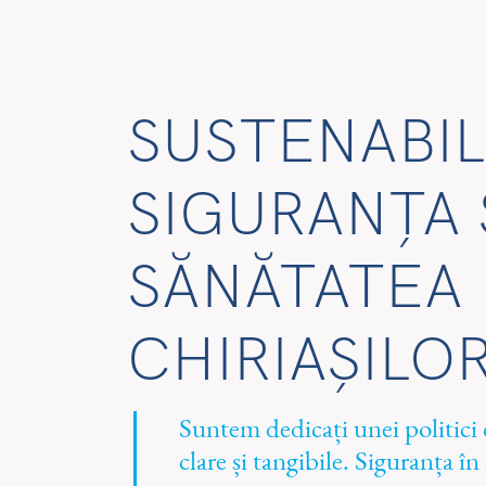
EN
CS
RO
SUSTENABIL
SIGURANȚA 
SĂNĂTATEA
CHIRIAȘILO
Suntem dedicați unei politici
clare și tangibile. Siguranța în 