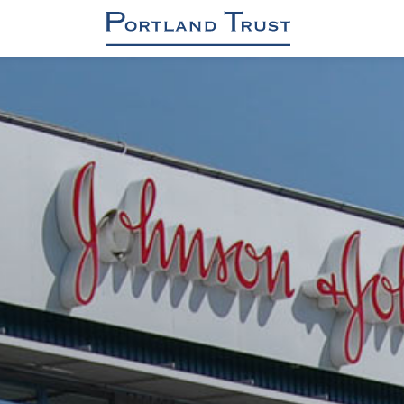
BIROURI
INDUSTRIAL / DC / REGENERABILE
RETAIL
REZIDENȚIAL
ADMINISTRAREA ACTIVELOR ȘI PROPRIET
MANAGEMENTUL PROIECTELOR
Despre noi
Sustenabilitate și siguranță
Contact
Știri
Broșură