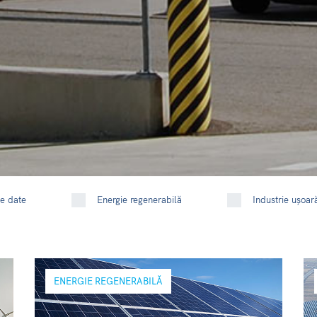
e date
Energie regenerabilă
Industrie ușoar
ENERGIE REGENERABILĂ