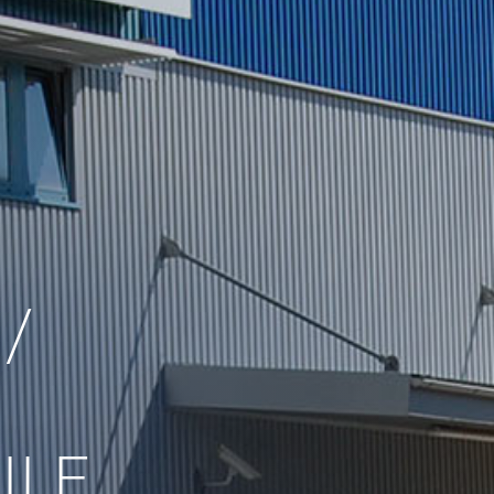
/
ILE