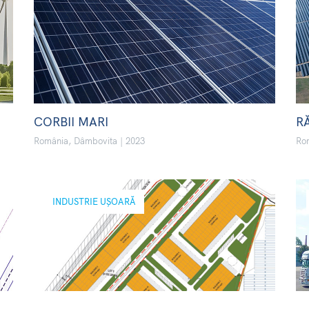
CORBII MARI
R
România, Dâmbovita | 2023
Rom
INDUSTRIE UȘOARĂ