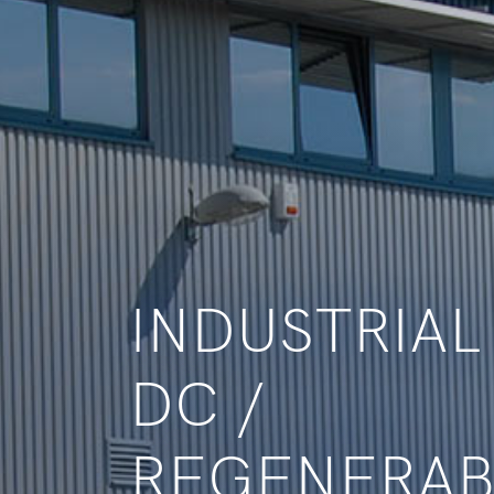
EN
CS
RO
INDUSTRIAL 
DC /
REGENERAB