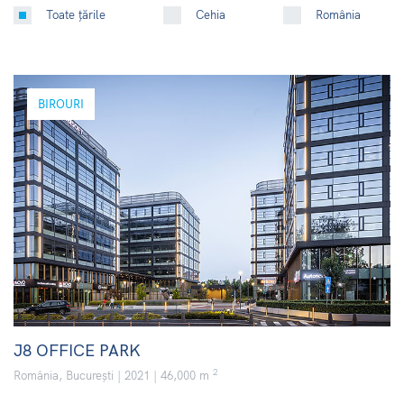
Toate țările
Cehia
România
BIROURI
J8 OFFICE PARK
2
România, București | 2021 | 46,000 m