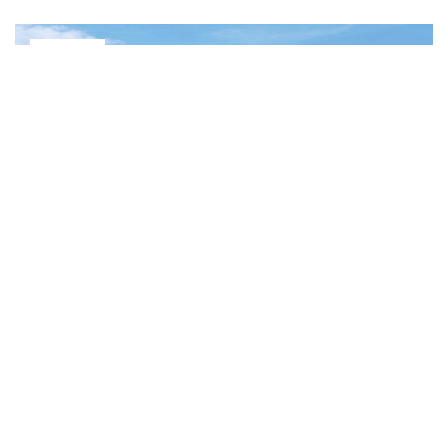
BIROURI
CORAL OFFICE PARK
2
Cehia, Praga | 2019 | 34,000 m
BIROURI