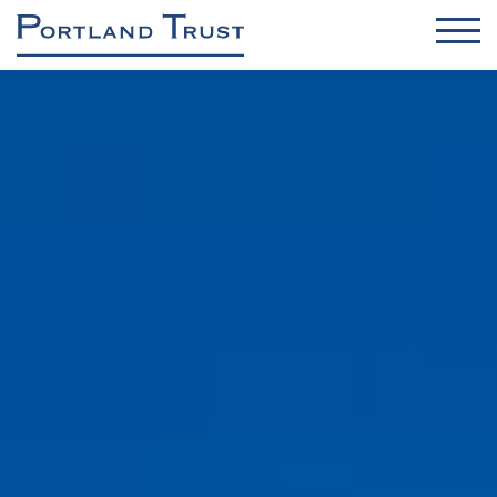
BIROURI
INDUSTRIAL / DC / REGENERABILE
RETAIL
REZIDENȚIAL
ADMINISTRAREA ACTIVELOR ȘI PROPRIETĂȚILOR
MANAGEMENTUL PROIECTELOR
Despre noi
Sustenabilitate și siguranță
Contact
Știri
Broșură