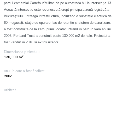
parcul comercial Carrefour/Militari de pe autostrada A1 la intersecția 13.
Această intersecție este recunoscută drept principala zonă logistică a
Bucureștiului. Întreaga infrastructură, incluzând o substație electrică de
60 megawați, stație de epurare, lac de retenție și sistem de canalizare,
a fost construită de la zero, primii locatari intrând în parc în vara anului
2006. Portland Trust a construit peste 130.000 m2 de hale. Proiectul a
fost vândut în 2016 și extins ulterior.
Dimensiunea proiectului
2
130,000 m
Anul în care a fost finalizat
2006
Arhitect
Chapman Taylor, Alpha Studio / B2
Chiriași
DSV, IRON MOUNTAIN, BUNZL, IKEA