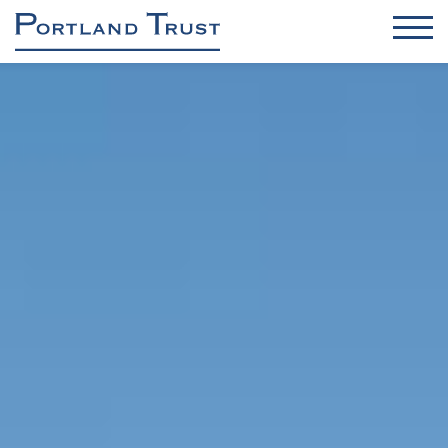
BIROURI
INDUSTRIAL / DC / REGENERABILE
RETAIL
REZIDENȚIAL
ADMINISTRAREA ACTIVELOR ȘI PROPRIETĂȚILOR
MANAGEMENTUL PROIECTELOR
Despre noi
Sustenabilitate și siguranță
Contact
Știri
Broșură