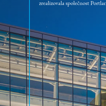
zrealizovala společnost Portla